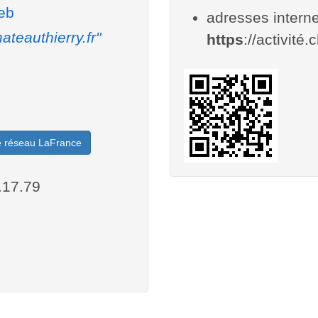
web
adresses interne
ateauthierry.fr"
https
://activité.
le réseau LaFrance
.17.79