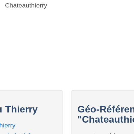
Chateauthierry
 Thierry
Géo-Référen
"Chateauthie
ierry