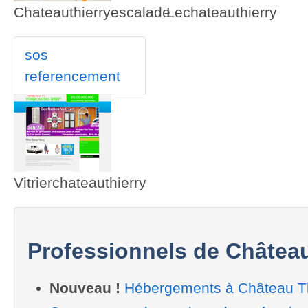
Chateauthierryescalade
Lechateauthierry
sos
referencement
Vitrierchateauthierry
Professionnels de Château
Nouveau !
Hébergements à Château Th