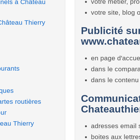
votre métier, pro
nnels à Château
votre site, blog
Château Thierry
Publicité sur
www.chateau
en page d'accue
burants
dans le compara
dans le contenu 
iques
Communicati
rtes routières
Chateauthie
our
teau Thierry
adresses email 
boites aux lettr