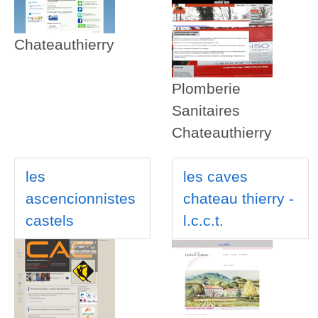
Chateauthierry
Plomberie
Sanitaires
Chateauthierry
les
les caves
ascencionnistes
chateau thierry -
castels
l.c.c.t.