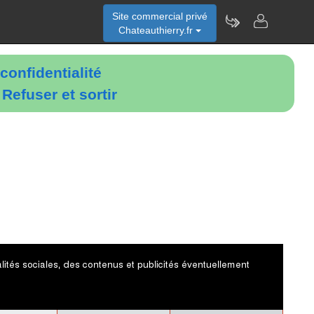
Site commercial privé
Chateauthierry.fr
confidentialité
é
Refuser et sortir