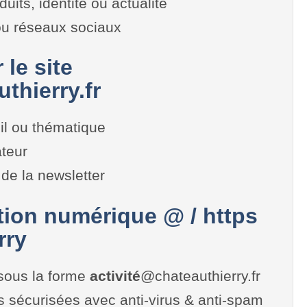
duits, identité ou actualité
 ou réseaux sociaux
 le site
thierry.fr
il ou thématique
teur
de la newsletter
on numérique @ / https
rry
sous la forme
activité
@chateauthierry.fr
es sécurisées avec anti-virus & anti-spam