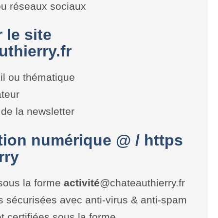
 ou réseaux sociaux
 le site
thierry.fr
il ou thématique
teur
de la newsletter
on numérique @ / https
rry
sous la forme
activité
@chateauthierry.fr
es sécurisées avec anti-virus & anti-spam
t certifiées sous la forme