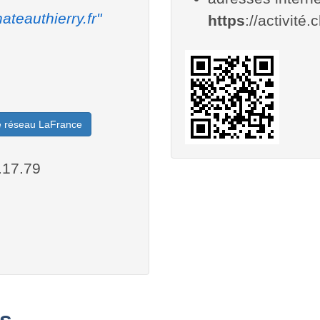
ateauthierry.fr"
https
://activité.
le réseau LaFrance
.17.79