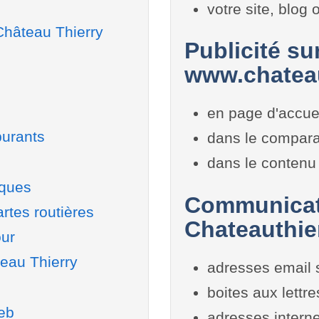
votre site, blog
Château Thierry
Publicité sur
www.chateau
en page d'accue
burants
dans le compara
dans le contenu 
iques
Communicati
rtes routières
Chateauthie
our
teau Thierry
adresses email 
boites aux lettr
web
adresses interne