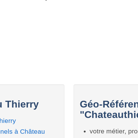
 Thierry
Géo-Référen
"Chateauthie
ierry
votre métier, pro
nnels à Château