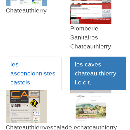
Chateauthierry
Plomberie
Sanitaires
Chateauthierry
les
les caves
ascencionnistes
chateau thierry -
castels
l.c.c.t.
Chateauthierryescalade
Lechateauthierry