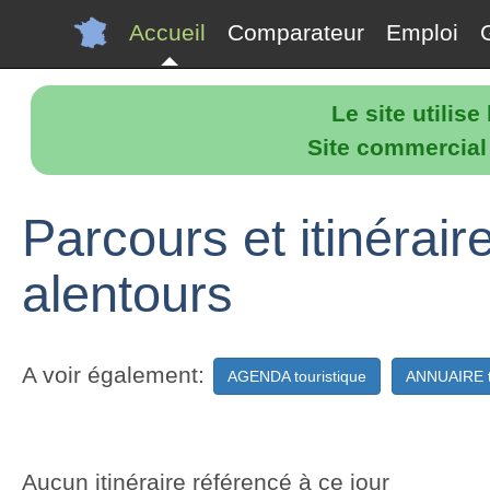
Accueil
Comparateur
Emploi
Le site utilis
Site commercial p
Parcours et itinérair
alentours
A voir également:
AGENDA touristique
ANNUAIRE t
Aucun itinéraire référencé à ce jour