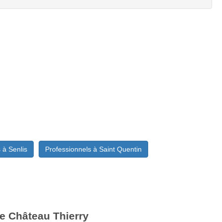
 à Senlis
Professionnels à Saint Quentin
de Château Thierry