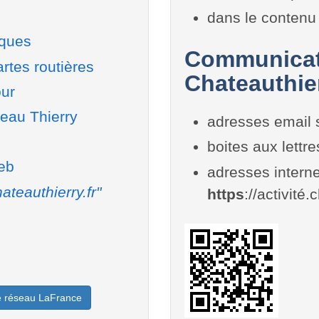
dans le contenu 
iques
Communicati
rtes routières
Chateauthie
our
teau Thierry
adresses email 
boites aux lettr
web
adresses interne
ateauthierry.fr"
https
://activité.
le réseau LaFrance