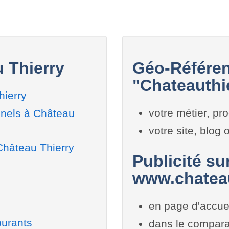
 Thierry
Géo-Référen
"Chateauthie
ierry
votre métier, pro
nnels à Château
votre site, blog
Château Thierry
Publicité sur
www.chateau
en page d'accue
burants
dans le compara